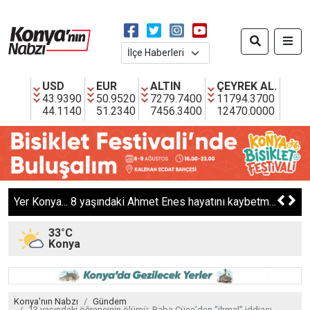
USD
EUR
ALTIN
ÇEYREK AL.
43.9390
50.9520
7279.7400
11794.3700
44.1140
51.2340
7456.3400
12470.0000
Yeni Parti Meram İlçe Başkanlığına Bilal Sert Atandı
33°C
Konya
Konya'nın Nabzı
Gündem
13 yaşındaki öğrencinin ölümü: Baba Cüce’den “ihmal” iddiası