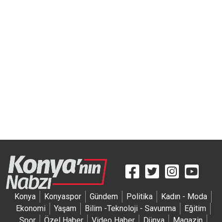
Artmedyapim
Efxwedding
Konya
Konyaspor
Gündem
Politika
Kadın - Moda
Ekonomi
Yaşam
Bilim -Teknoloji - Savunma
Eğitim
Spor
Özel Haber
Video Haber
Dünya
Magazin