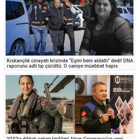
Kıskançlık cinayeti krizinde “Eşim beni aldattı” dedi! DNA
raporunu adli tıp çürüttü: O caniye müebbet hapis
cezası
YAŞ'ta dikkat çeken terfiler! Alper Gezeravcı'ya yeni