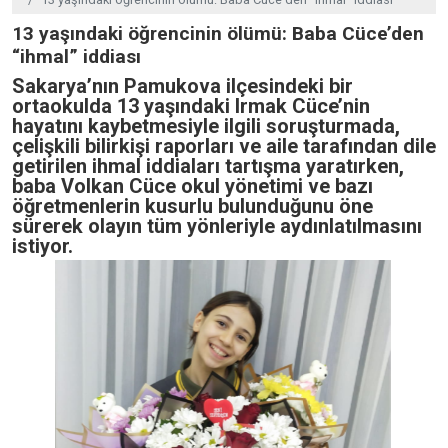
13 yaşındaki öğrencinin ölümü: Baba Cüce’den
“ihmal” iddiası
Sakarya’nın Pamukova ilçesindeki bir
ortaokulda 13 yaşındaki Irmak Cüce’nin
hayatını kaybetmesiyle ilgili soruşturmada,
çelişkili bilirkişi raporları ve aile tarafından dile
getirilen ihmal iddiaları tartışma yaratırken,
baba Volkan Cüce okul yönetimi ve bazı
öğretmenlerin kusurlu bulunduğunu öne
sürerek olayın tüm yönleriyle aydınlatılmasını
istiyor.