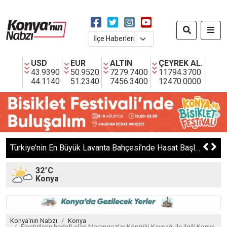
USD
EUR
ALTIN
ÇEYREK AL.
43.9390
50.9520
7279.7400
11794.3700
44.1140
51.2340
7456.3400
12470.0000
Türkiye’nin En Büyük Lavanta Bahçesi’nde Hasat Başladı
32°C
Konya
Konya'nın Nabzı
Konya
Eleştirilerin hedefi olan Marangozlar Köprülü Kavşağı ile ilgili Konya