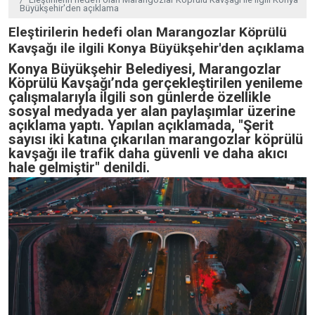
Büyükşehir'den açıklama
Eleştirilerin hedefi olan Marangozlar Köprülü
Kavşağı ile ilgili Konya Büyükşehir'den açıklama
Konya Büyükşehir Belediyesi, Marangozlar
Köprülü Kavşağı’nda gerçekleştirilen yenileme
çalışmalarıyla ilgili son günlerde özellikle
sosyal medyada yer alan paylaşımlar üzerine
açıklama yaptı. Yapılan açıklamada, "Şerit
sayısı iki katına çıkarılan marangozlar köprülü
kavşağı ile trafik daha güvenli ve daha akıcı
hale gelmiştir" denildi.