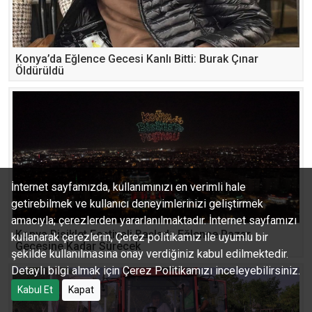
Konya’da Eğlence Gecesi Kanlı Bitti: Burak Çınar
Öldürüldü
İnternet sayfamızda, kullanımınızı en verimli hale
getirebilmek ve kullanıcı deneyimlerinizi geliştirmek
amacıyla; çerezlerden yararlanılmaktadır. İnternet sayfamızı
Konya Bisiklet Festivali Başladı: Eğlence Pazar
kullanarak çerezlerin, Çerez politikamız ile uyumlu bir
Gecesine Kadar Sürecek
şekilde kullanılmasına onay verdiğiniz kabul edilmektedir.
Detaylı bilgi almak için Çerez Politikamızı inceleyebilirsiniz.
Kabul Et
Kapat