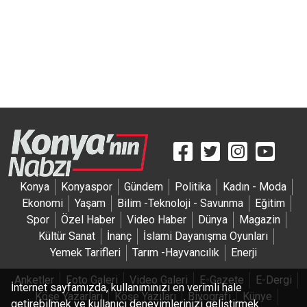
Artmedyapim
Efxwedding
Konya
Konyaspor
Gündem
Politika
Kadın - Moda
Ekonomi
Yaşam
Bilim -Teknoloji - Savunma
Eğitim
Spor
Özel Haber
Video Haber
Dünya
Magazin
Kültür Sanat
İnanç
İslami Dayanışma Oyunları
Yemek Tarifleri
Tarım -Hayvancılık
Enerji
Anketler
Foto Galeri
Video Galeri
E-Gazete
E-Dergi
İnternet sayfamızda, kullanımınızı en verimli hale
Köşe Yazarları
Köşe Yazıları
Biyografi
Künye
getirebilmek ve kullanıcı deneyimlerinizi geliştirmek