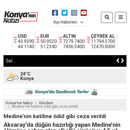
USD
EUR
ALTIN
ÇEYREK AL.
43.9390
50.9520
7279.7400
11794.3700
44.1140
51.2340
7456.3400
12470.0000
Selçuklu’da Yollar Yenileniyor Ulaşım Daha Konforlu Hale Geliyor
24°C
Konya
Konya'nın Nabzı
Gündem
Medine’nin katiline ödül gibi ceza verildi
Medine’nin katiline ödül gibi ceza verildi
Aksaray’da düğün hazırlığı yapan Medine’nin