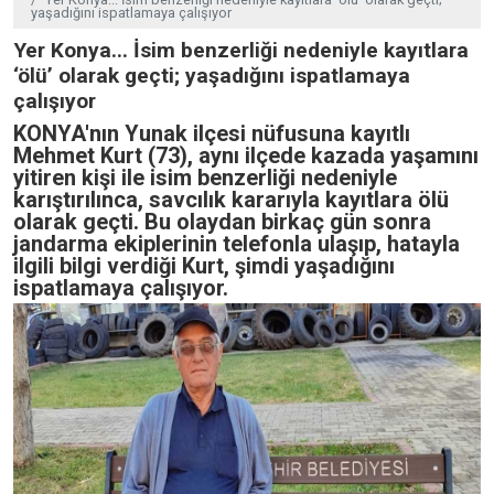
yaşadığını ispatlamaya çalışıyor
Yer Konya... İsim benzerliği nedeniyle kayıtlara
‘ölü’ olarak geçti; yaşadığını ispatlamaya
çalışıyor
KONYA'nın Yunak ilçesi nüfusuna kayıtlı
Mehmet Kurt (73), aynı ilçede kazada yaşamını
yitiren kişi ile isim benzerliği nedeniyle
karıştırılınca, savcılık kararıyla kayıtlara ölü
olarak geçti. Bu olaydan birkaç gün sonra
jandarma ekiplerinin telefonla ulaşıp, hatayla
ilgili bilgi verdiği Kurt, şimdi yaşadığını
ispatlamaya çalışıyor.