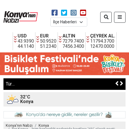
USD
EUR
ALTIN
ÇEYREK AL.
43.9390
50.9520
7279.7400
11794.3700
44.1140
51.2340
7456.3400
12470.0000
Türkiye’nin En Büyük Lavanta Bahçesi’nde Hasat Başladı
32°C
Konya
Konya'nın Nabzı
Konya
Yer Konya... İsim benzerliği nedeniyle kayıtlara ‘ölü’ olarak geçti;