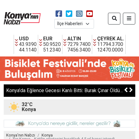
USD
EUR
ALTIN
ÇEYREK AL.
43.9390
50.9520
7279.7400
11794.3700
44.1140
51.2340
7456.3400
12470.0000
Yer Konya... Genç kadına dehşeti yaşatan karı-kocaya verilen cezanın gerekçesi kan dondurdu
32°C
Konya
Konya'nın Nabzı
Konya
Yer Konya... Katilin eniştesini bıçakladı 4,5 yıl hapsi istendi