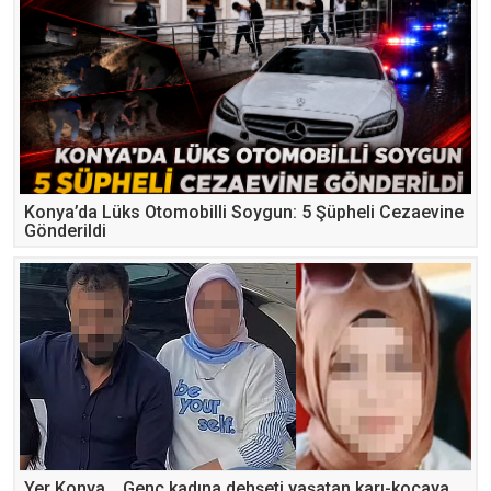
Konya’da Lüks Otomobilli Soygun: 5 Şüpheli Cezaevine
Gönderildi
Yer Konya... Genç kadına dehşeti yaşatan karı-kocaya