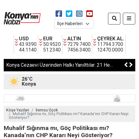
USD
EUR
ALTIN
ÇEYREK AL.
43.9390
50.9520
7279.7400
11794.3700
44.1140
51.2340
7456.3400
12470.0000
Konya Cezaevi Üzerinden Halkı Yanılttılar: 21 Hesaba Erişim Engeli
26°C
Konya
Köşe Yazıları
İremsu Üçok
Muhalif Sığınma mı, Göç Politikası mı? Kanada’nın CHP Kararı Neyi
Gösteriyor?
Muhalif Sığınma mı, Göç Politikası mı?
Kanada’nın CHP Kararı Neyi Gösteriyor?