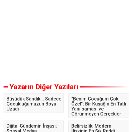
Yazarın Diğer Yazıları
Büyüdük Sandık... Sadece
“Benim Çocuğum Çok
Çocukluğumuzun Boyu
Özel”: Bir Kuşağın En Tatlı
Uzadı
Yanılsaması ve
Görünmeyen Gerçekler
Dijital Gündemin İnşası:
Belirsizlik: Modern
Sosyal Medya,
İlişkinin En Şık Reddi