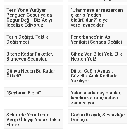
Ters Yöne Yürüyen
"Utanmasalar mezardan
Penguen Cesur ya da
çıkarıp "neden
Özgür Değil: Biz Acıyı
öldürüldün?" diye
İdealize Ediyoruz
yargılayacaklar!
Tarih Değişti, Taktik
Fenerbahçe’nin Asıl
Değişmedi
Yenilgisi Sahada Değildi
Bitene Kadar Paketler,
Cihaz Var, Bilgi Yok. Etik
Bitmeyen Seanslar..
Hepten Yok!
Dünya Neden Bu Kadar
Dijital Çağın Aynası:
Öfkeli?
Güzellik Artık Kodlarla
Yazılıyor
“Şeytanın Elçisi”
Yalanla arkadaş olanlar;
kendini satranç ustası
zannediyor
Sektörde Yeni Trend:
Göğün Kızıydı, Sessizliğe
Vergi Ödeyip Yasak Takip
Dönüştü
Etmek