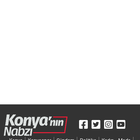
Artmedyapim
Efxwedding