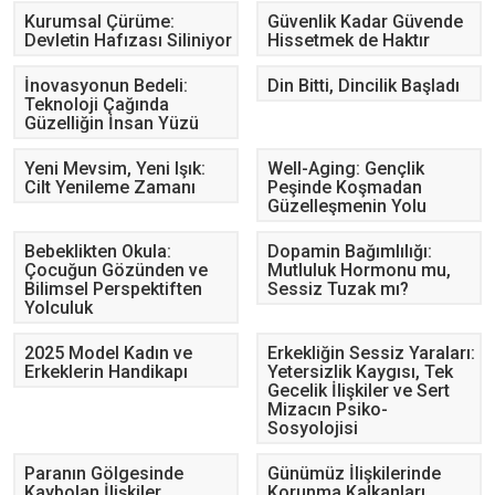
Kurumsal Çürüme:
Güvenlik Kadar Güvende
Devletin Hafızası Siliniyor
Hissetmek de Haktır
İnovasyonun Bedeli:
Din Bitti, Dincilik Başladı
Teknoloji Çağında
Güzelliğin İnsan Yüzü
Yeni Mevsim, Yeni Işık:
Well-Aging: Gençlik
Cilt Yenileme Zamanı
Peşinde Koşmadan
Güzelleşmenin Yolu
Bebeklikten Okula:
Dopamin Bağımlılığı:
Çocuğun Gözünden ve
Mutluluk Hormonu mu,
Bilimsel Perspektiften
Sessiz Tuzak mı?
Yolculuk
2025 Model Kadın ve
Erkekliğin Sessiz Yaraları:
Erkeklerin Handikapı
Yetersizlik Kaygısı, Tek
Gecelik İlişkiler ve Sert
Mizacın Psiko-
Sosyolojisi
Paranın Gölgesinde
Günümüz İlişkilerinde
Kaybolan İlişkiler
Korunma Kalkanları,