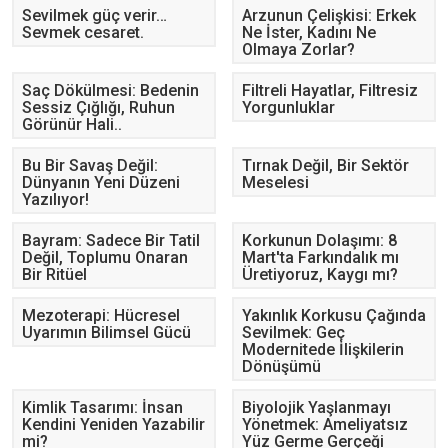
Sevilmek güç verir…
Arzunun Çelişkisi: Erkek
Sevmek cesaret.
Ne İster, Kadını Ne
Olmaya Zorlar?
Saç Dökülmesi: Bedenin
Filtreli Hayatlar, Filtresiz
Sessiz Çığlığı, Ruhun
Yorgunluklar
Görünür Hali..
Bu Bir Savaş Değil:
Tırnak Değil, Bir Sektör
Dünyanın Yeni Düzeni
Meselesi
Yazılıyor!
Bayram: Sadece Bir Tatil
Korkunun Dolaşımı: 8
Değil, Toplumu Onaran
Mart'ta Farkındalık mı
Bir Ritüel
Üretiyoruz, Kaygı mı?
Mezoterapi: Hücresel
Yakınlık Korkusu Çağında
Uyarımın Bilimsel Gücü
Sevilmek: Geç
Modernitede İlişkilerin
Dönüşümü
Kimlik Tasarımı: İnsan
Biyolojik Yaşlanmayı
Kendini Yeniden Yazabilir
Yönetmek: Ameliyatsız
mi?
Yüz Germe Gerçeği